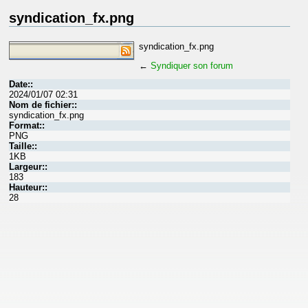
syndication_fx.png
syndication_fx.png
←
Syndiquer son forum
Date::
2024/01/07 02:31
Nom de fichier::
syndication_fx.png
Format::
PNG
Taille::
1KB
Largeur::
183
Hauteur::
28