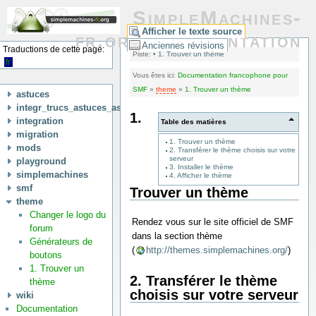
SimpleMachines-
Afficher le texte source
fr.org/Documentation
Anciennes révisions
Traductions de cette page:
Piste:
•
1. Trouver un thème
fr
Vous êtes ici:
Documentation francophone pour
SMF
»
theme
»
1. Trouver un thème
astuces
integr_trucs_astuces_astuces
1.
integration
Table des matières
migration
1. Trouver un thème
mods
2. Transférer le thème choisis sur votre
serveur
playground
3. Installer le thème
simplemachines
4. Afficher le thème
smf
Trouver un thème
theme
Changer le logo du
Rendez vous sur le site officiel de SMF
forum
dans la section thème
Générateurs de
(
http://themes.simplemachines.org/
)
boutons
1. Trouver un
2. Transférer le thème
thème
choisis sur votre serveur
wiki
Documentation